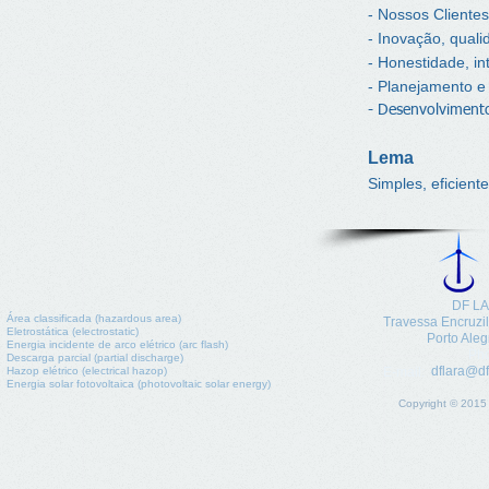
- Nossos Clientes
- Inovação, quali
- Honestidade, in
- Planejamento e
- Desenvolvimento
Lema
Simples, eficient
DF LA
Área classificada (hazardous area)
​Travessa Encruzi
Eletrostática (electrostatic)
Porto Aleg
Energia incidente de arco elétrico (arc flash)
Pho
Descarga parcial (partial discharge)
dflara@df
Hazop elétrico (electrical hazop)
E-mail:
Energia solar fotovoltaica (photovoltaic solar energy)
Copyright © 2015