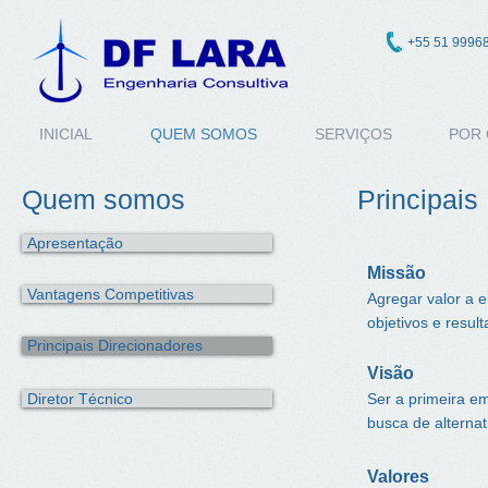
+55 51 9996
INICIAL
QUEM SOMOS
SERVIÇOS
POR 
Quem somos
Principais
Apresentação
Missão
Vantagens Competitivas
Agregar valor a 
objetivos e resu
Principais Direcionadores
Visão
Diretor Técnico
Ser a primeira e
busca de alterna
Valores