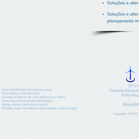
Soluções e alte
Soluções e alte
planejamento in
DF LA
Área classificada (hazardous area)
​Travessa Encruzi
Eletrostática (electrostatic)
Porto Aleg
Energia incidente de arco elétrico (arc flash)
Pho
Descarga parcial (partial discharge)
dflara@df
Hazop elétrico (electrical hazop)
E-mail:
Energia solar fotovoltaica (photovoltaic solar energy)
Copyright © 2015